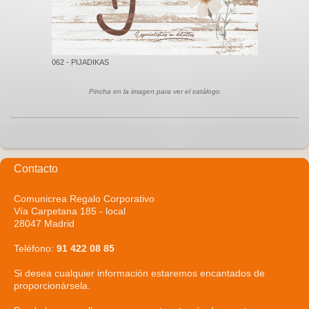
062 - PIJADIKAS
Pincha en la imagen para ver el catálogo
Contacto
Comunicrea Regalo Corporativo
Vía Carpetana 185 - local
28047 Madrid
Teléfono:
91 422 08 85
Si desea cualquier información estaremos encantados de
proporcionársela.