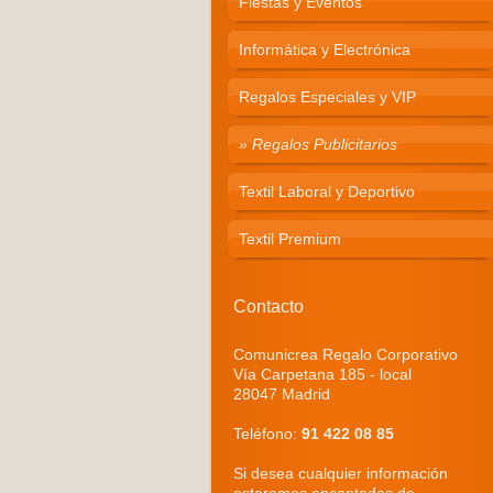
Fiestas y Eventos
Informática y Electrónica
Regalos Especiales y VIP
Regalos Publicitarios
Textil Laboral y Deportivo
Textil Premium
Contacto
Comunicrea Regalo Corporativo
Vía Carpetana 185 - local
28047 Madrid
Teléfono:
91 422 08 85
Si desea cualquier información