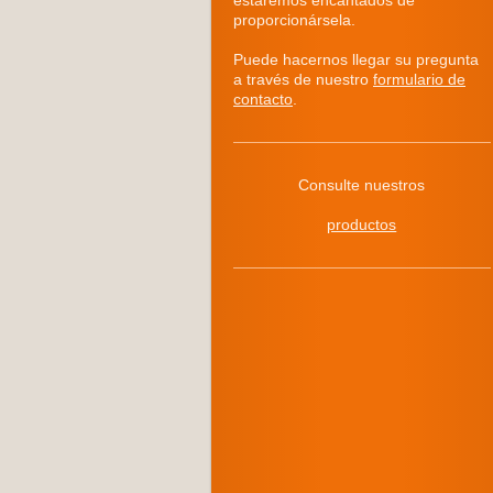
estaremos encantados de
proporcionársela.
Puede hacernos llegar su pregunta
a través de nuestro
formulario de
contacto
.
Consulte nuestros
productos