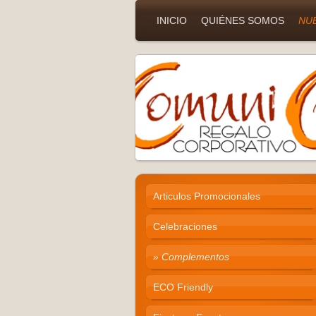
INICIO
QUIÉNES SOMOS
NU
Articulos Promocionales
Celebraciones
Complementos
ECO Friendly