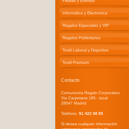
Fiestas y Eventos
Informática y Electrónica
Regalos Especiales y VIP
Regalos Publicitarios
Textil Laboral y Deportivo
Textil Premium
Contacto
Comunicrea Regalo Corporativo
Vía Carpetana 185 - local
28047 Madrid
Teléfono:
91 422 08 85
Si desea cualquier información